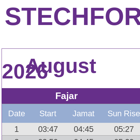
STECHFO
August
2026
Fajar
Date
Start
Jamat
Sun Rise
1
03:47
04:45
05:27